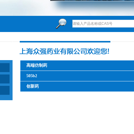
高端仿制药
505b2
创新药