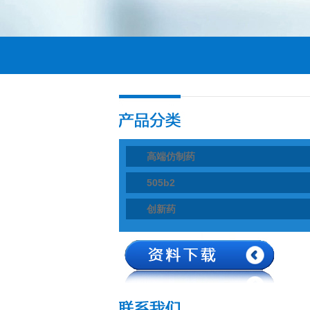
高端仿制药
505b2
创新药